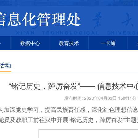
务
数据中心
教育技术
一卡通
活动
“铭记历史，踔厉奋发”—— 信息技术
发布时间: 2023年04月03日 15时11
为加深党史学习，提高民族责任感，深化红色理想信念
党员及教职工前往汉中开展“铭记历史，踔厉奋发”主题