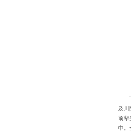
及川
前辈
中。