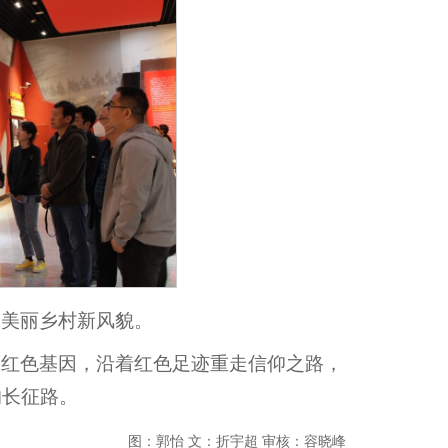
受美丽乡村新风貌。
承红色基因，沿着红色足迹重走信仰之路，
的长征路。
图：郭怡 文：折宇超 审核：容晓峰